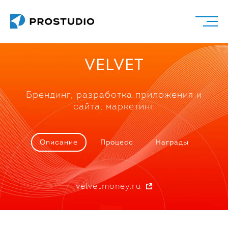
Главная
VELVET
Проекты
Сайты
Маркетинг
Брендинг, разработка приложения
и
Брендинг
сайта, маркетинг
Приложения
Аналитика
Описание
Процесс
Награды
Аутсорсинг
Velvet
velvetmoney.ru