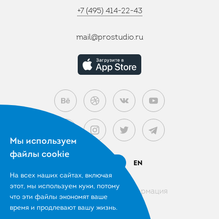
+7 (495) 414-22-43
mail@prostudio.ru
Мы используем
файлы cookie
RU
EN
На всех наших сайтах, включая
этот,
мы используем куки, потому
Правовая информация
что эти файлы
экономят ваше
время и продлевают вашу жизнь.
© 2007 – 2026 Prostudio