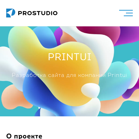
Главная
Проекты
Сайты
PRINTUI
Express
Printui
Разработка сайта для компании Printui
О проекте