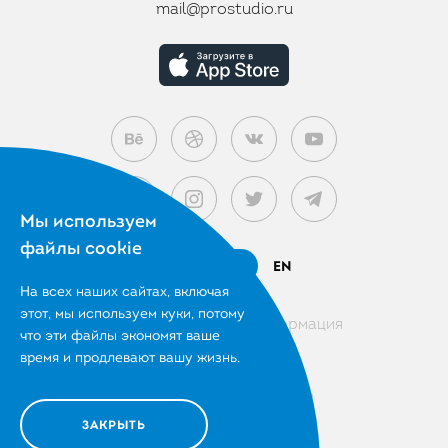
mail@prostudio.ru
Мы используем
файлы cookie
RU
EN
На всех наших сайтах, включая
этот,
мы используем куки, потому
Правовая информация
что эти файлы
экономят ваше
время и продлевают вашу жизнь.
© 2007 – 2026 Prostudio
ООО «Цифровая Империя»
ЗАКРЫТЬ