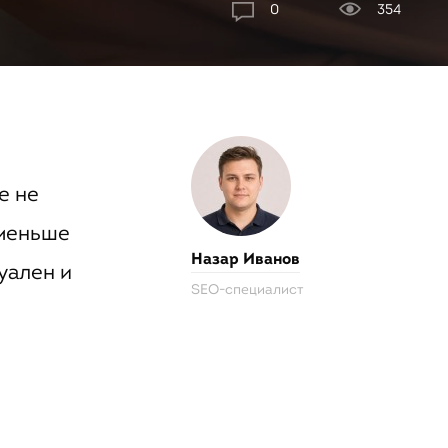
0
354
е не
 меньше
Назар Иванов
уален и
SEO-специалист