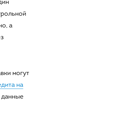
дин
трольной
о, а
ез
вки могут
едита на
е данные