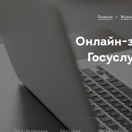
Главная
Журн
Онлайн-з
Госусл
Дата обновления:
Категория:
Время чтения: