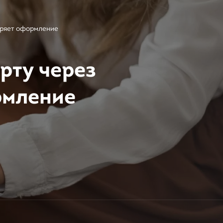
коряет оформление
рту через
рмление