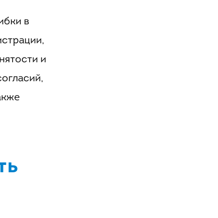
ибки в
истрации,
нятости и
согласий,
акже
ть