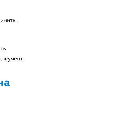
лимиты,
сть
документ.
на