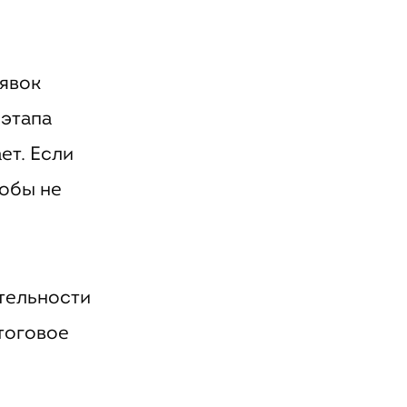
аявок
 этапа
ет. Если
тобы не
тельности
итоговое