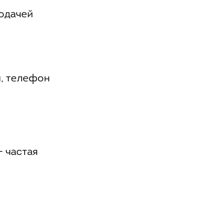
одачей
и, телефон
 частая