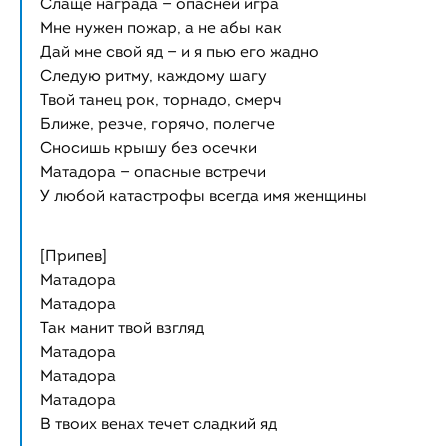
Слаще награда — опасней игра
Мне нужен пожар, а не абы как
Дай мне свой яд — и я пью его жадно
Следую ритму, каждому шагу
Твой танец рок, торнадо, смерч
Ближе, резче, горячо, полегче
Сносишь крышу без осечки
Матадора — опасные встречи
У любой катастрофы всегда имя женщины
[Припев]
Матадора
Матадора
Так манит твой взгляд
Матадора
Матадора
Матадора
В твоих венах течет сладкий яд