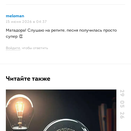
meloman
говорит:
15 июня 2026 в 04:37
Матадора! Слушаю на репите, песня получилась просто
супер 👏
Войдите
, чтобы ответить
Читайте также
29 05 26