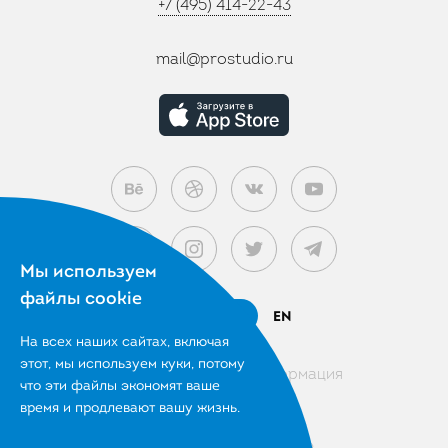
+7 (495) 414-22-43
mail@prostudio.ru
Мы используем
файлы cookie
RU
EN
На всех наших сайтах, включая
этот,
мы используем куки, потому
Правовая информация
что эти файлы
экономят ваше
время и продлевают вашу жизнь.
© 2007 – 2026 Prostudio
ООО «Цифровая Империя»