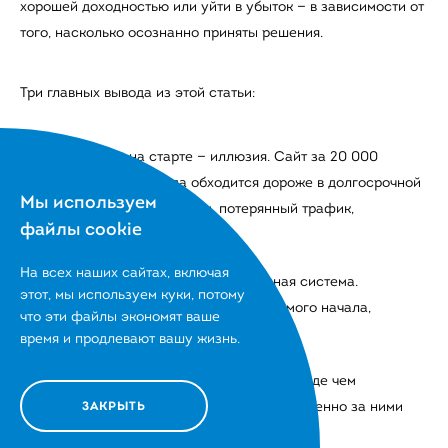
хорошей доходностью или уйти в убыток — в зависимости от
того, насколько осознанно приняты решения.
Три главных вывода из этой статьи:
Дешевизна на старте — иллюзия. Сайт за 20 000
рублей почти всегда обходится дороже в долгосрочной
Мы используем
перспективе: переделки, потерянный трафик,
файлы cookie
упущенные клиенты.
На всех наших сайтах, включая
Разработка и продвижение — единая система.
этот,
мы используем куки, потому
Планировать их нужно вместе, с самого начала,
что эти файлы
экономят ваше
закладывая в бюджет оба этапа.
время и продлевают вашу жизнь.
Цена — следствие состава работ. Прежде чем
сравнивать цифры, сравнивайте, что именно за ними
ЗАКРЫТЬ
стоит.